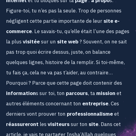
internet
et tu bloques sur ta
page
:
à propo
s.
Figure-toi, tu n’es pas la seule. Trop de personnes
négligent cette partie importante de leur
site e-
commerce
. Le savais-tu, qu’elle était l’une des pages
la plus
visitée
sur un
site web
? Souvent, on ne sait
pas trop quoi écrire dessus, juste, on balance
quelques lignes, histoire de la remplir. Si toi-même,
tu fais ça, cela ne va pas t’aider, au contraire…
Pourquoi ? Parce que cette page doit contenir des
information
s sur toi, ton
parcours
, ta
mission
et
autres éléments concernant ton
entreprise
. Ces
derniers vont prouver ton
professionnalisme
et
réassureront
les
visiteurs
sur ton
site
. Dans cet
article, je vais te partager Insha’Allah quelques