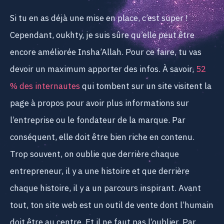
Si tu en as déjà une mise en place, c’est super !
Cependant, oukhty, je suis sûre qu’elle peut être
encore améliorée Insha’Allah. Pour ce faire, tu vas
devoir un maximum apporter des infos. À savoir,
52
% des internautes
qui tombent sur un site visitent la
page à propos pour avoir plus informations sur
l’entreprise ou le fondateur de la marque. Par
conséquent, elle doit être bien riche en contenu.
Trop souvent, on oublie que derrière chaque
entrepreneur, il y a une histoire et que derrière
chaque histoire, il y a un parcours inspirant. Avant
tout, ton site web est un outil de vente dont l’humain
doit être au centre. Et il ne faut pas l’oublier. Par