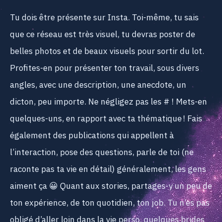
Tu dois être présente sur Insta. Toi-même, tu sais
que ce réseau est très visuel, tu devras poster de
belles photos et de beaux visuels pour sortir du lot.
Profites-en pour présenter ton travail, sous divers
angles, avec une description, une anecdote, un
dicton, peu importe. Ne négligez pas les # ! Mets-en
quelques-uns, en rapport avec ta thématique ! Fais
également des publications qui appellent à
l’interaction, pose des questions, parle de toi (ne
raconte pas ta vie en détail) généralement, les gens
aiment ça 😀 Quant aux stories, partages-y un peu de
ton expérience, de ton quotidien, ton job. Tu n’es pas
obligé d’aller loin dans la vie perso, quelques brides