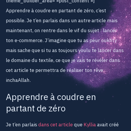
theme_builder_area= »post_content »]
Apprendre à coudre en partant de zéro, c’est
possible. Je t’en parlais dans un autre article mais
maintenant, on rentre dans le vif du sujet : lancer
ton e-commerce. J’imagine que tu as peur oukhty
mais sache que si tu as toujours voulu te lancer dans
le domaine du textile, ce que je vais te révéler dans
cet article te permettra de réaliser ton rêve
inchaAllah.
Apprendre à coudre en
partant de zéro
Je t’en parlais
dans cet article
que
Kyllia
avait créé