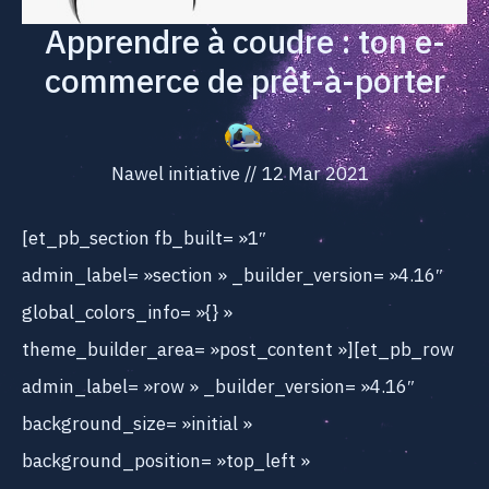
Apprendre à coudre : ton e-
commerce de prêt-à-porter
Nawel initiative
//
12 Mar 2021
[et_pb_section fb_built= »1″
admin_label= »section » _builder_version= »4.16″
global_colors_info= »{} »
theme_builder_area= »post_content »][et_pb_row
admin_label= »row » _builder_version= »4.16″
background_size= »initial »
background_position= »top_left »