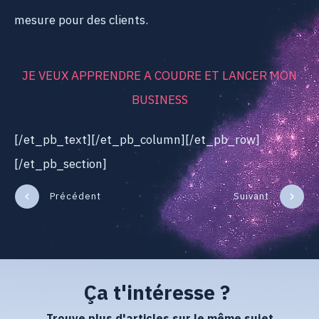
mesure pour des clients.
JE VEUX APPRENDRE A COUDRE ET LANCER MON
BUSINESS
[/et_pb_text][/et_pb_column][/et_pb_row]
[/et_pb_section]
Précédent
Suivant
Ça t'intéresse ?