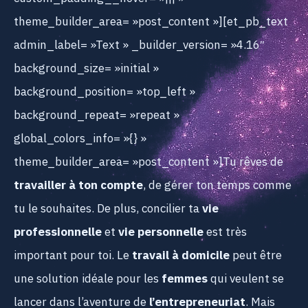
theme_builder_area= »post_content »][et_pb_text
admin_label= »Text » _builder_version= »4.16″
background_size= »initial »
background_position= »top_left »
background_repeat= »repeat »
global_colors_info= »{} »
theme_builder_area= »post_content »]Tu rêves de
travailler à ton compte
, de gérer ton temps comme
tu le souhaites. De plus, concilier ta
vie
professionnelle
et
vie personnelle
est très
important pour toi. Le
travail à domicile
peut être
une solution idéale pour les
femmes
qui veulent se
lancer dans l’aventure de
l’entrepreneuriat
. Mais