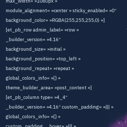
max_width= »1080px »
module_alignment= »center » sticky_enabled= »0″
background_color= »RGBA(255,255,255,0) »]
[et_pb_row admin_label= »row »
_builder_version= »4.16″
background_size= »initial »
background_position= »top_left »
background_repeat= »repeat »
global_colors_info= »{} »
theme_builder_area= »post_content »]
[et_pb_column type= »4_4″
_builder_version= »4.16″ custom_padding= »||| »
global_colors_info= »{} »
custom_padding__hover= »||| »