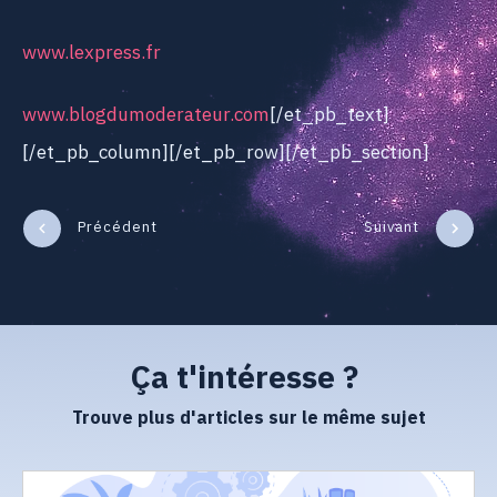
www.lexpress.fr
www.blogdumoderateur.com
[/et_pb_text]
[/et_pb_column][/et_pb_row][/et_pb_section]
Précédent
Suivant
Ça t'intéresse ?
Trouve plus d'articles sur le même sujet