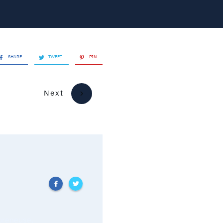
SHARE
TWEET
PIN
Next
epreneuse.