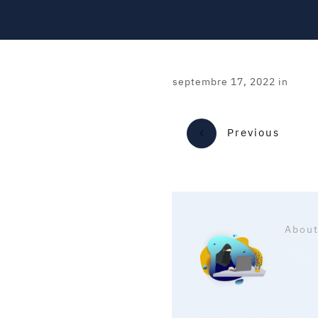
septembre 17, 2022
in
Previous
About
Naw
Nawel alias Nawel init