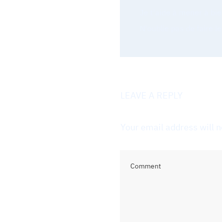
Je t'aide à mener à bie
N'oublie pas de faire l
LEAVE A REPLY
Your email address will n