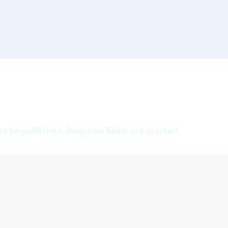
n tes projets en te simplifiant au max la marche à suivre.
es causes et de rester éthique.
ot be published.
Required fields are marked