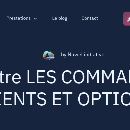
Prestations
Le blog
Contact
by
Nawel initiative
itre LES COMMA
IENTS ET OPTI