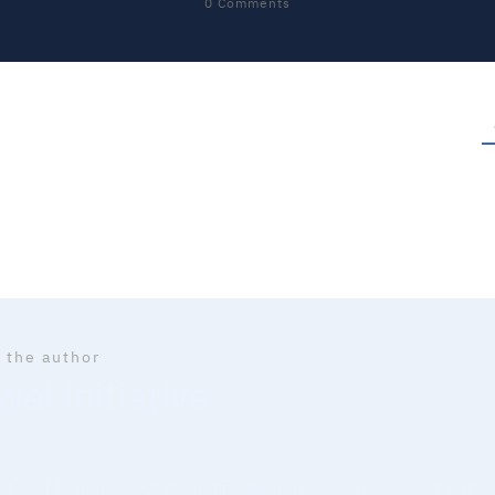
0
Comments
 the author
el initiative
iative, Maman à bout de souffle de famille nombreuse et entr