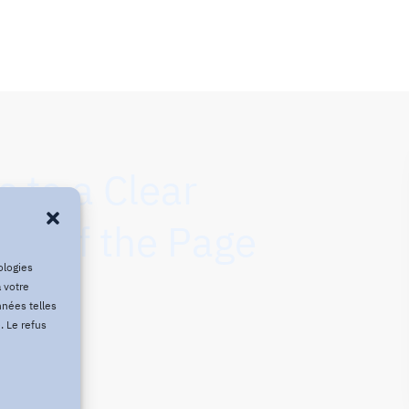
s to a Clear
tom of the Page
ologies
 votre
nnées telles
. Le refus