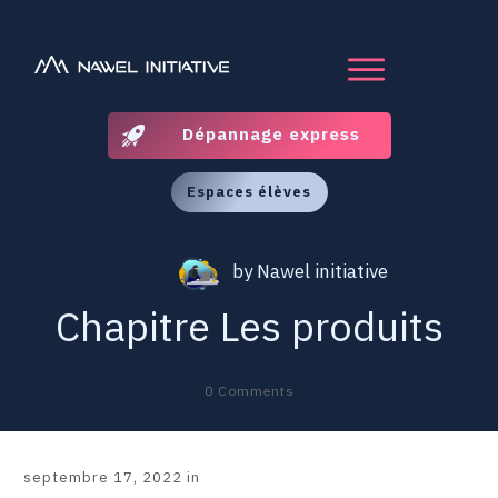
Dépannage express
Espaces élèves
by
Nawel initiative
Chapitre Les produits
0
Comments
septembre 17, 2022
in