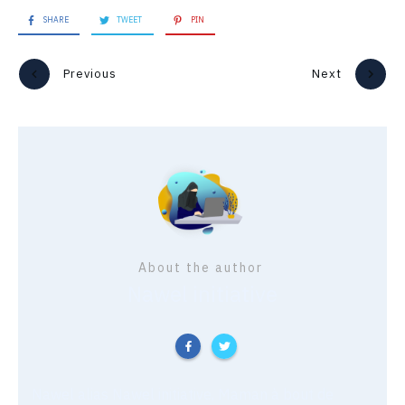
SHARE
TWEET
PIN
Previous
Next
About the author
Nawel initiative
Nawel alias Nawel initiative, Maman à bout de