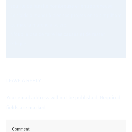
souffle de famille nombreuse et entrepreneuse.
Je t'aide à mener à bien tes projets en te simplifiant
au max la marche à suivre.
N'oublie pas de faire les causes et de rester
éthique.
LEAVE A REPLY
Your email address will not be published.
Required
fields are marked