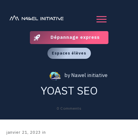
Dépannage express
Espaces élèves
by
Nawel initiative
YOAST SEO
0
Comments
janvier 21, 2023
in