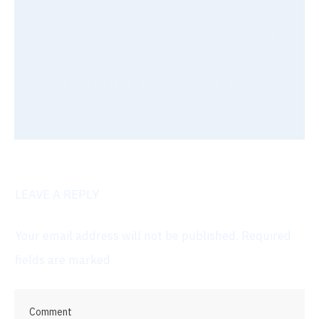
souffle de famille nombreuse et entrepreneuse.
Je t'aide à mener à bien tes projets en te simplifiant
au max la marche à suivre.
N'oublie pas de faire les causes et de rester
éthique.
LEAVE A REPLY
Your email address will not be published.
Required
fields are marked