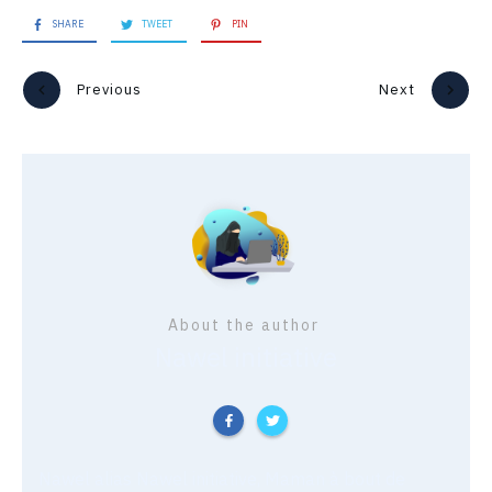
SHARE
TWEET
PIN
Previous
Next
About the author
Nawel initiative
Nawel alias Nawel initiative, Maman à bout de