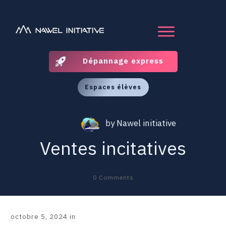
Dépannage express
Espaces élèves
by
Nawel initiative
Ventes incitatives
0
Comments
octobre 5, 2024
in