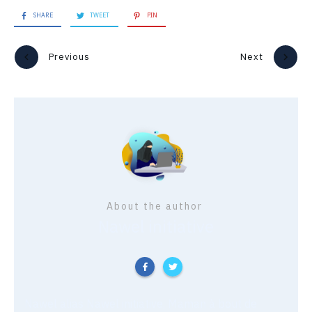
SHARE
TWEET
PIN
Previous
Next
About the author
Nawel initiative
Nawel alias Nawel initiative, Maman à bout de