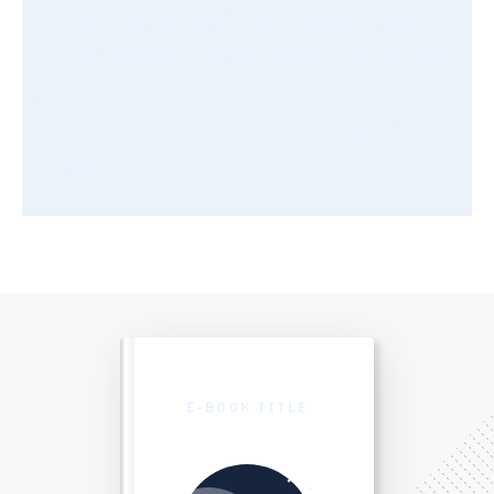
souffle de famille nombreuse et entrepreneuse.
Je t'aide à mener à bien tes projets en te simplifiant
au max la marche à suivre.
N'oublie pas de faire les causes et de rester
éthique.
E-BOOK TITLE