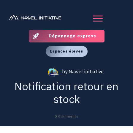
Dépannage express
Espaces élèves
by
Nawel initiative
Notification retour en
stock
0
Comments