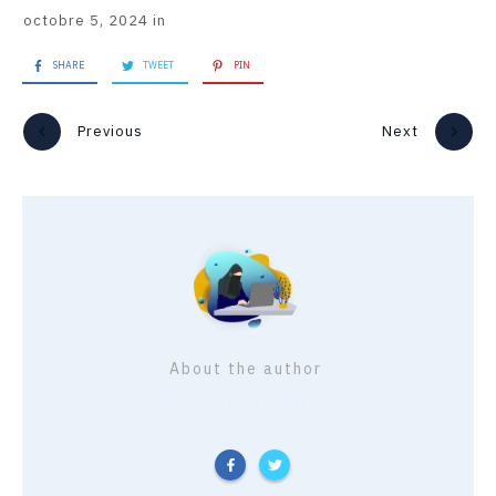
octobre 5, 2024
in
SHARE
TWEET
PIN
Previous
Next
About the author
Nawel initiative