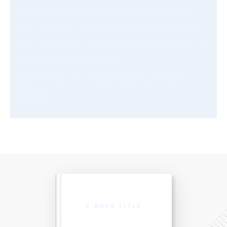
Nawel alias Nawel initiative, Maman à bout de
souffle de famille nombreuse et entrepreneuse.
Je t'aide à mener à bien tes projets en te simplifiant
au max la marche à suivre.
N'oublie pas de faire les causes et de rester
éthique.
E-BOOK TITLE