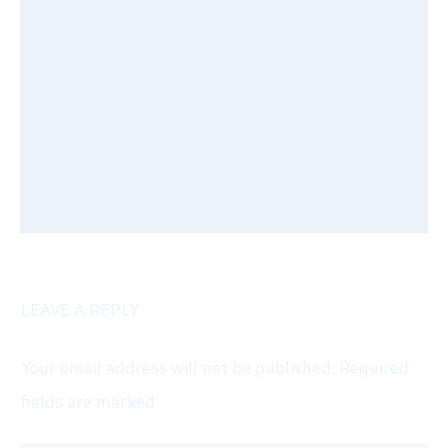
Nawel alias Nawel initiative, Maman à bout de
souffle de famille nombreuse et entrepreneuse.
Je t'aide à mener à bien tes projets en te simplifiant
au max la marche à suivre.
N'oublie pas de faire les causes et de rester
éthique.
LEAVE A REPLY
Your email address will not be published.
Required
fields are marked