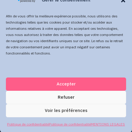
Gérer le consentement
Afin de vous offrir la meilleure expérience possible, nous utilisons des
technologies telles que les cookies pour stocker et/ou accéder aux
informations relatives à votre appareil. En acceptant ces technologies,
vous nous autorisez à traiter des données telles que votre comportement
Direct Your Visitors to a Clear
de navigation ou vos identifiants uniques sur ce site. Le refus ou le retrait
de votre consentement peut avoir un impact négatif sur certaines
Action at the Bottom of the
fonctionnalités et fonctions.
Page
Accepter
Click Here Now
Refuser
Voir les préférences
Politique de confidentialité
Politique de confidentialité
MENTIONS LEGALES
2026
SIS2BIZ LLC