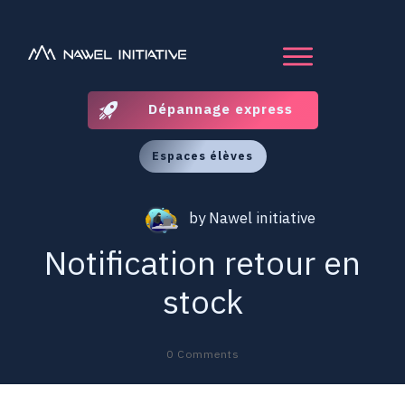
Dépannage express
Espaces élèves
by
Nawel initiative
Notification retour en
stock
0
Comments