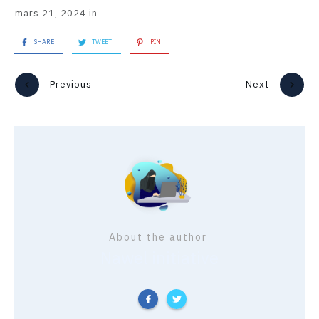
mars 21, 2024
in
SHARE
TWEET
PIN
Previous
Next
About the author
Nawel initiative