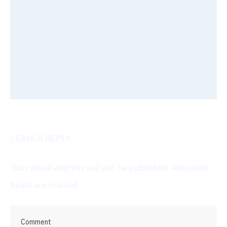
souffle de famille nombreuse et entrepreneuse.
Je t'aide à mener à bien tes projets en te simplifiant
au max la marche à suivre.
N'oublie pas de faire les causes et de rester
éthique.
LEAVE A REPLY
Your email address will not be published.
Required
fields are marked