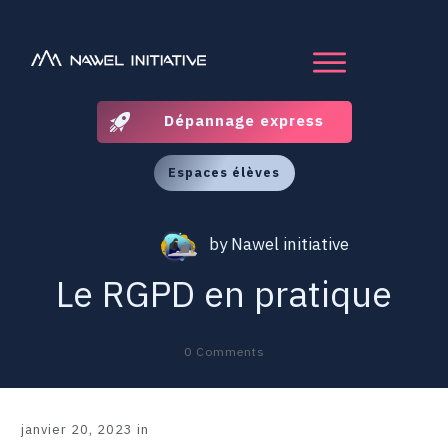
Dépannage express
Espaces élèves
by
Nawel initiative
Le RGPD en pratique
0
Comments
janvier 20, 2023
in