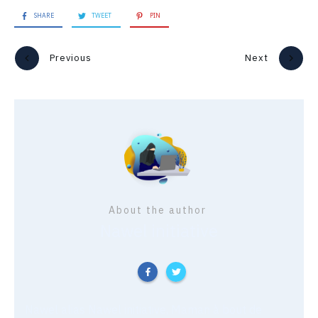
SHARE
TWEET
PIN
Previous
Next
About the author
Nawel initiative
Nawel alias Nawel initiative, Maman à bout de