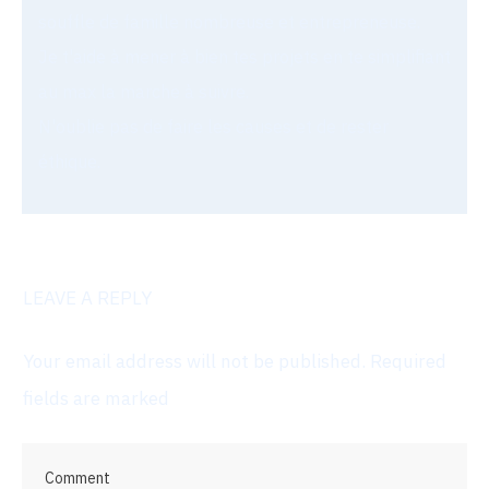
souffle de famille nombreuse et entrepreneuse.
Je t'aide à mener à bien tes projets en te simplifiant
au max la marche à suivre.
N'oublie pas de faire les causes et de rester
éthique.
LEAVE A REPLY
Your email address will not be published.
Required
fields are marked