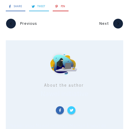
SHARE
TWEET
PIN
Previous
Next
About the author
Nawel initiative
Nawel alias Nawel initiative, Maman à bout de