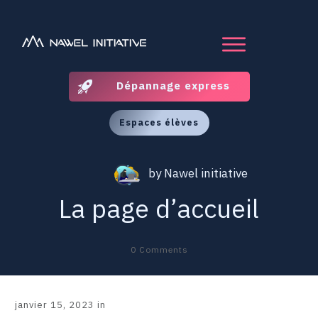
Dépannage express
Espaces élèves
by
Nawel initiative
La page d’accueil
0
Comments
janvier 15, 2023
in