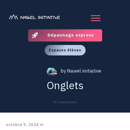
Dépannage express
Espaces élèves
by
Nawel initiative
Onglets
0
Comments
octobre 5, 2024
in