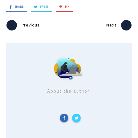
SHARE
TWEET
PIN
Previous
Next
About the author
Nawel initiative
Nawel alias Nawel initiative, Maman à bout de