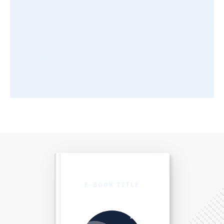
souffle de famille nombreuse et entrepreneuse.
Je t'aide à mener à bien tes projets en te simplifiant
au max la marche à suivre.
N'oublie pas de faire les causes et de rester
éthique.
E-BOOK TITLE