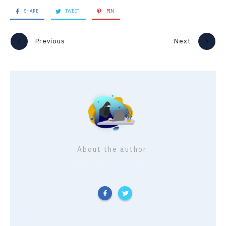
SHARE
TWEET
PIN
Previous
Next
About the author
Nawel initiative
Nawel alias Nawel initiative, Maman à bout de