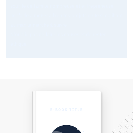
souffle de famille nombreuse et entrepreneuse.
Je t'aide à mener à bien tes projets en te simplifiant
au max la marche à suivre.
N'oublie pas de faire les causes et de rester
éthique.
E-BOOK TITLE