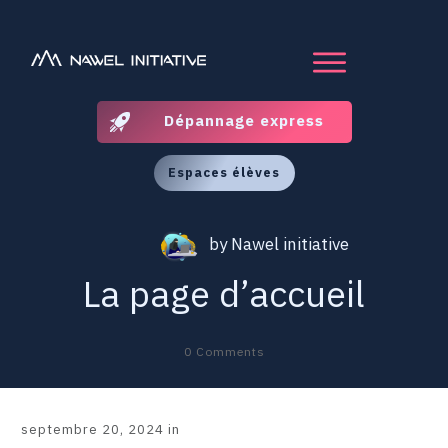
Dépannage express
Espaces élèves
by
Nawel initiative
La page d’accueil
0
Comments
septembre 20, 2024
in