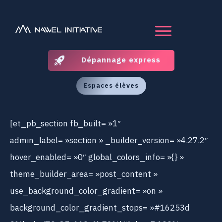
Dépannage express
Espaces élèves
[et_pb_section fb_built= »1″
admin_label= »section » _builder_version= »4.27.2″
hover_enabled= »0″ global_colors_info= »{} »
theme_builder_area= »post_content »
use_background_color_gradient= »on »
background_color_gradient_stops= »#16253d