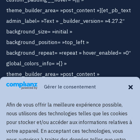
theme_builder_area= »post_content »][et_pb_text
admin_label= »Text » _builder_version= »4.27.2″
background_size= »initial »
background_position= »top_left »
background_repeat= »repeat » hover_enabled= »0″
global_colors_info= »{} »
theme_builder_area= »post_content »
text_text_color= »#CEE0F9″ sticky_enabled= »0″]
Gérer le consentement
Afin de vous offrir la meilleure expérience possible,
E-mail (facultatif)
nous utilisons des technologies telles que les cookies
pour stocker et/ou accéder aux informations relatives à
votre appareil. En acceptant ces technologies, vous