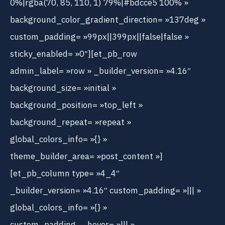
0%|rgba(70, 85, 110, 1) 79%|#bdcce5 100% »
background_color_gradient_direction= »137deg »
custom_padding= »99px||399px||false|false »
sticky_enabled= »0″][et_pb_row
admin_label= »row » _builder_version= »4.16″
background_size= »initial »
background_position= »top_left »
background_repeat= »repeat »
global_colors_info= »{} »
theme_builder_area= »post_content »]
[et_pb_column type= »4_4″
_builder_version= »4.16″ custom_padding= »||| »
global_colors_info= »{} »
custom_padding__hover= »||| »