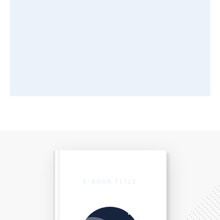
souffle de famille nombreuse et entrepreneuse.
Je t'aide à mener à bien tes projets en te simplifiant
au max la marche à suivre.
N'oublie pas de faire les causes et de rester
éthique.
E-BOOK TITLE