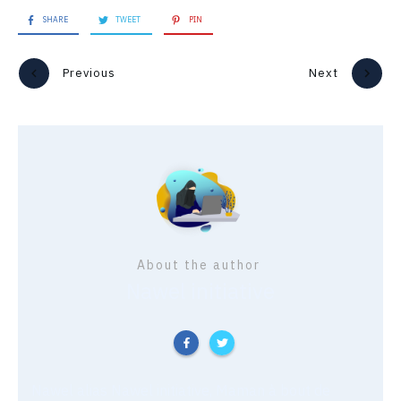
SHARE
TWEET
PIN
Previous
Next
About the author
Nawel initiative
Nawel alias Nawel initiative, Maman à bout de