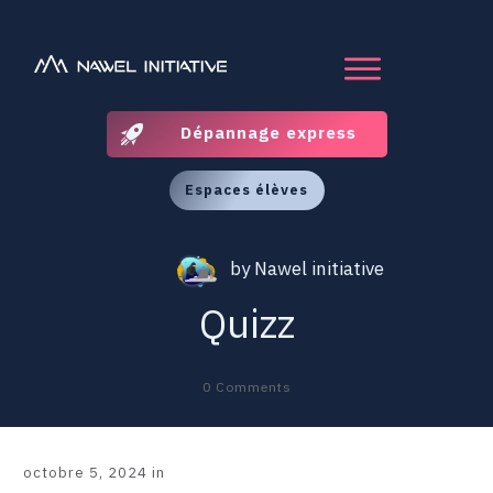
Dépannage express
Espaces élèves
by
Nawel initiative
Quizz
0
Comments
octobre 5, 2024
in