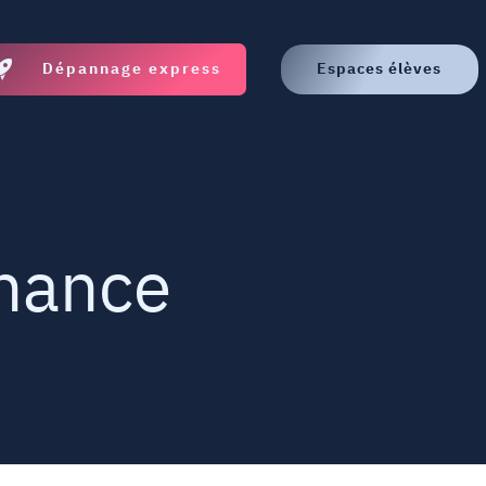
Dépannage express
Espaces élèves
enance