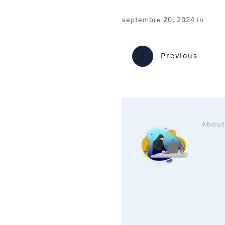
septembre 20, 2024
in
Previous
About
Naw
Nawel alias Nawel init
Je t'aide à mener à bie
N'oublie pas de faire l