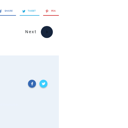
SHARE
TWEET
PIN
Next
epreneuse.