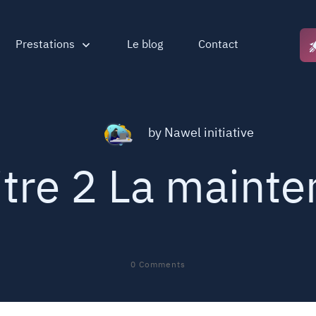
Prestations
Le blog
Contact
by
Nawel initiative
tre 2 La maint
0
Comments