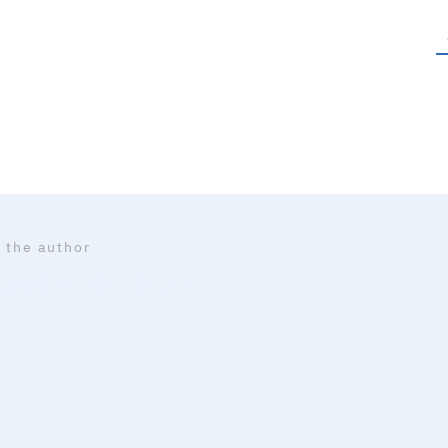
 the author
el initiative
iative, Maman à bout de souffle de famille nombreuse et entr
n tes projets en te simplifiant au max la marche à suivre.
es causes et de rester éthique.