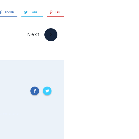
SHARE
TWEET
PIN
Next
epreneuse.