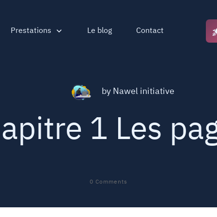
Prestations
Le blog
Contact
by
Nawel initiative
apitre 1 Les pa
0
Comments