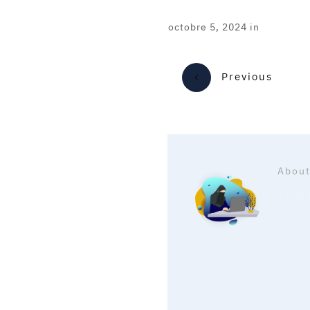
octobre 5, 2024
in
Previous
About
Naw
Nawel alias Nawel init
Je t'aide à mener à bie
N'oublie pas de faire l