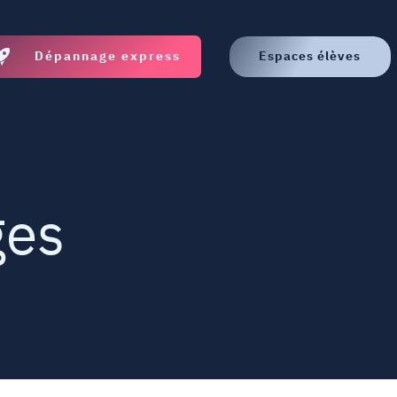
Dépannage express
Espaces élèves
ges