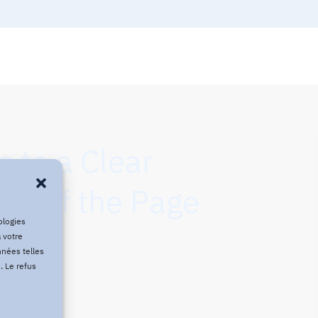
s to a Clear
tom of the Page
ologies
 votre
nnées telles
. Le refus