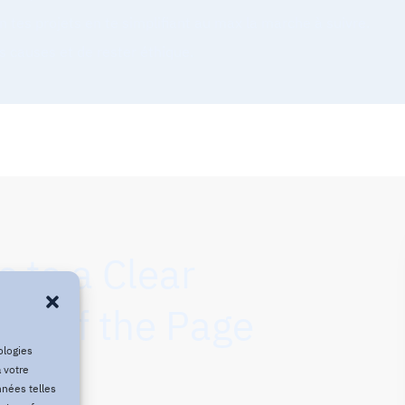
n tes projets en te simplifiant au max la marche à suivre.
es causes et de rester éthique.
s to a Clear
tom of the Page
ologies
 votre
nnées telles