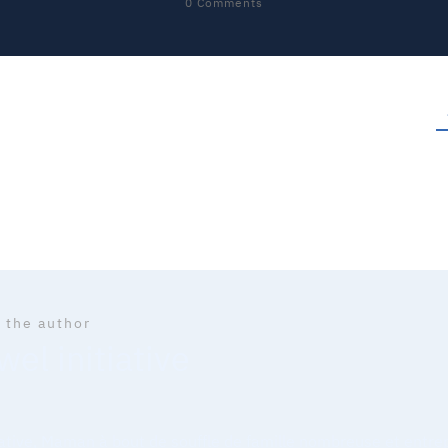
0
Comments
 the author
el initiative
iative, Maman à bout de souffle de famille nombreuse et entr