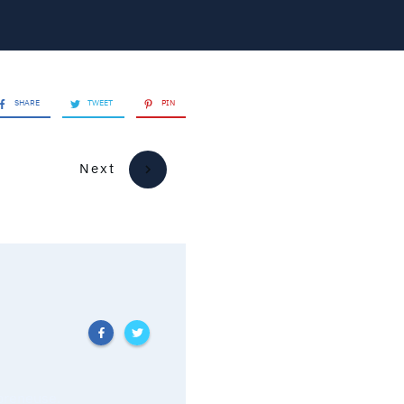
SHARE
TWEET
PIN
Next
epreneuse.