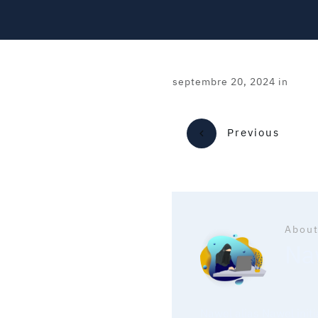
septembre 20, 2024
in
Previous
About
Naw
Nawel alias Nawel init