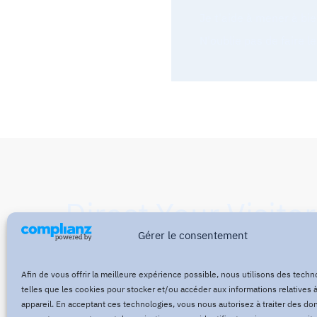
Je t'aide à mener à bie
N'oublie pas de faire l
Direct Your Visitor
Gérer le consentement
Action at the Bot
Afin de vous offrir la meilleure expérience possible, nous utilisons des techn
telles que les cookies pour stocker et/ou accéder aux informations relatives à
appareil. En acceptant ces technologies, vous nous autorisez à traiter des do