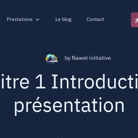
Prestations
Le blog
Contact
by
Nawel initiative
tre 1 Introduct
présentation