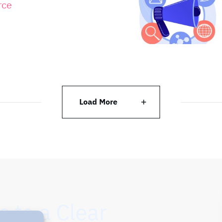
rce
Load More
s to a Clear