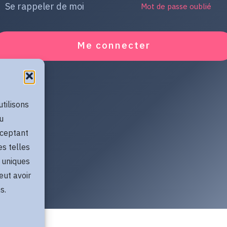
Se rappeler de moi
Mot de passe oublié
Me connecter
utilisons
u
cceptant
es telles
 uniques
eut avoir
s.