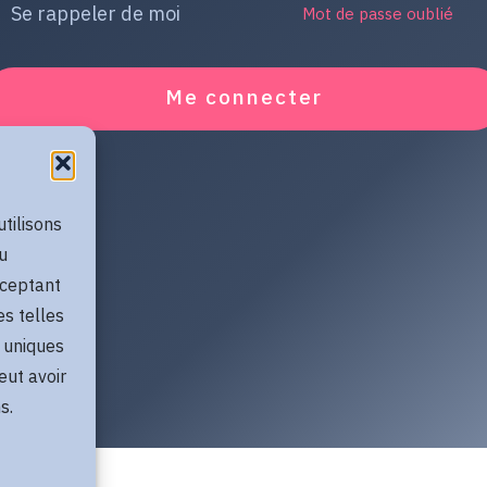
Se rappeler de moi
Mot de passe oublié
Me connecter
utilisons
u
cceptant
es telles
 uniques
eut avoir
s.