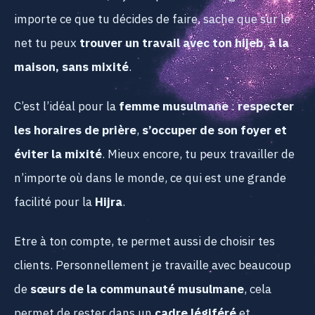
importe ce que tu décides de faire, sache que sur le
net tu peux
trouver un travail avec ton hijeb
,
à la
maison, sans mixité
.
C’est l’idéal pour la
femme musulmane
:
respecter
les horaires de prière
,
s’occuper de son foyer et
éviter la mixité
. Mieux encore, tu peux travailler de
n’importe où dans le monde, ce qui est une grande
facilité pour la
Hijra
.
Etre à ton compte, te permet aussi de choisir tes
clients. Personnellement je travaille avec beaucoup
de
sœurs de la communauté musulmane
, cela
permet de rester dans un
cadre légiféré
et