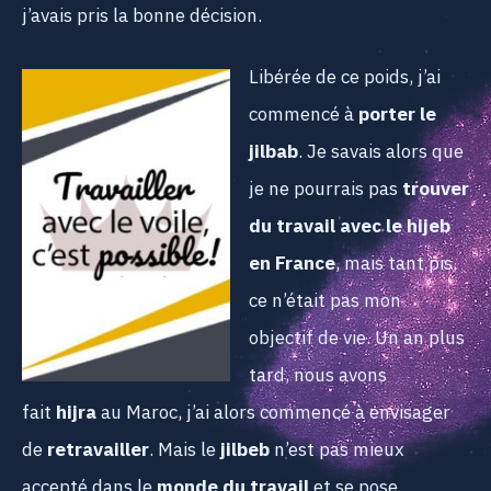
j’avais pris la bonne décision.
Libérée de ce poids, j’ai
commencé à
porter le
jilbab
. Je savais alors que
je ne pourrais pas
trouver
du travail avec le hijeb
en France
, mais tant pis,
ce n’était pas mon
objectif de vie. Un an plus
tard, nous avons
fait
hijra
au Maroc, j’ai alors commencé à envisager
de
retravailler
. Mais le
jilbeb
n’est pas mieux
accepté dans le
monde du travail
et se pose