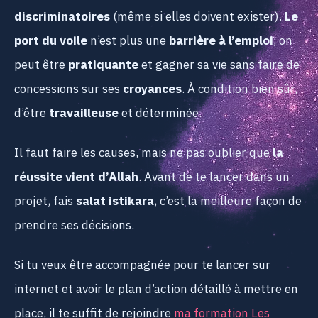
discriminatoires
(même si elles doivent exister).
Le
port du voile
n’est plus une
barrière à l’emploi
, on
peut être
pratiquante
et gagner sa vie sans faire de
concessions sur ses
croyances
. À condition bien sûr,
d’être
travailleuse
et déterminée.
Il faut faire les causes, mais ne pas oublier que
la
réussite vient d’Allah
. Avant de te lancer dans un
projet, fais
salat istikara
, c’est la meilleure façon de
prendre ses décisions.
Si tu veux être accompagnée pour te lancer sur
internet et avoir le plan d’action détaillé à mettre en
place, il te suffit de rejoindre
ma formation Les