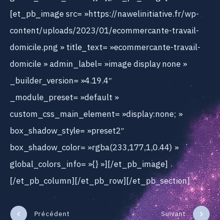
[et_pb_image src= »https://nawelinitiative.fr/wp-
content/uploads/2023/01/ecommercante-travail-
domicile.png » title_text= »ecommercante-travail-
domicile » admin_label= »image display none »
_builder_version= »4.19.4″
_module_preset= »default »
custom_css_main_element= »display:none; »
box_shadow_style= »preset2″
box_shadow_color= »rgba(233,177,1,0.44) »
global_colors_info= »{} »][/et_pb_image]
[/et_pb_column][/et_pb_row][/et_pb_section]
Précédent
Suivant