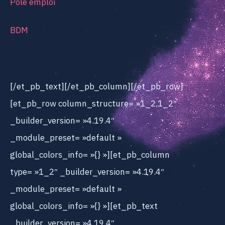
Pôle emploi
BDM
[/et_pb_text][/et_pb_column][/et_pb_row]
[et_pb_row column_structure= »1_2,1_2″
_builder_version= »4.19.4″
_module_preset= »default »
global_colors_info= »{} »][et_pb_column
type= »1_2″ _builder_version= »4.19.4″
_module_preset= »default »
global_colors_info= »{} »][et_pb_text
_builder_version= »4.19.4″