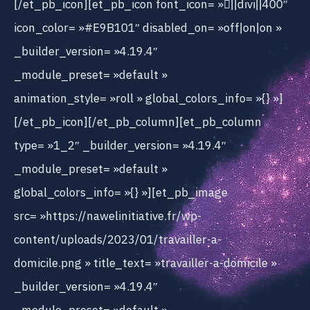
[/et_pb_icon][et_pb_icon font_icon= »||divi||400″
icon_color= »#E9B101″ disabled_on= »off|on|on »
_builder_version= »4.19.4″
_module_preset= »default »
animation_style= »roll » global_colors_info= »{} »]
[/et_pb_icon][/et_pb_column][et_pb_column
type= »1_2″ _builder_version= »4.19.4″
_module_preset= »default »
global_colors_info= »{} »][et_pb_image
src= »https://nawelinitiative.fr/wp-
content/uploads/2023/01/travailler-a-
domicile.png » title_text= »travailler-a-domicile »
_builder_version= »4.19.4″