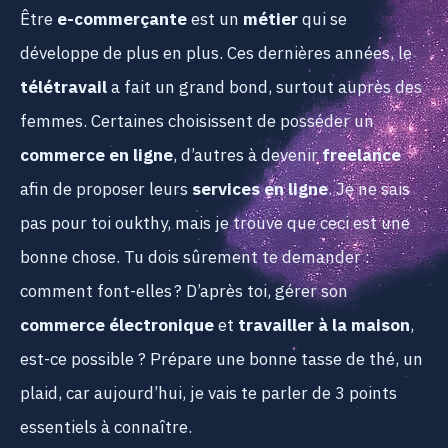
Être
e-commerçante
est un
métier
qui se
développe de plus en plus. Ces dernières années, le
télétravail
a fait un grand bond, surtout auprès des
femmes. Certaines choisissent de posséder un
commerce en ligne
, d’autres à devenir
freelance
afin de proposer leurs
services en ligne
. Je ne sais
pas pour toi oukthy, mais je trouve que ceci est une
bonne chose. Tu dois sûrement te demander :
comment font-elles ? D’après toi, gérer son
commerce électronique
et
travailler à la maison
,
est-ce possible ? Prépare une bonne tasse de thé, un
plaid, car aujourd’hui, je vais te parler de 3 points
essentiels à connaître.