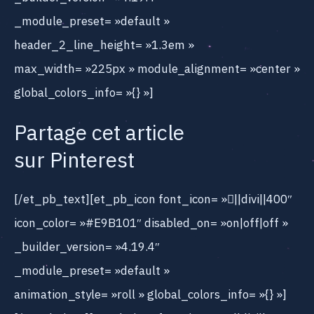
_module_preset= »default »
header_2_line_height= »1.3em »
max_width= »225px » module_alignment= »center »
global_colors_info= »{} »]
Partage cet article
sur Pinterest
[/et_pb_text][et_pb_icon font_icon= »||divi||400″
icon_color= »#E9B101″ disabled_on= »on|off|off »
_builder_version= »4.19.4″
_module_preset= »default »
animation_style= »roll » global_colors_info= »{} »]