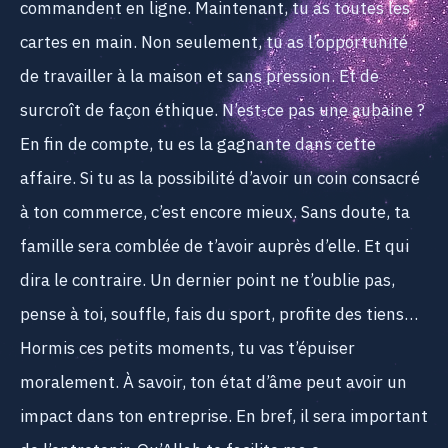
commandent en ligne. Maintenant, tu as toutes les
cartes en main. Non seulement, tu as l’opportunité
de travailler à la maison et sans pression. Et de
surcroît de façon éthique. N’est-ce pas une aubaine ?
En fin de compte, tu es la gagnante dans cette
affaire. Si tu as la possibilité d’avoir un coin consacré
à ton commerce, c’est encore mieux. Sans doute, ta
famille sera comblée de t’avoir auprès d’elle. Et qui
dira le contraire. Un dernier point ne t’oublie pas,
pense à toi, souffle, fais du sport, profite des tiens…
Hormis ces petits moments, tu vas t’épuiser
moralement. À savoir, ton état d’âme peut avoir un
impact dans ton entreprise. En bref, il sera important