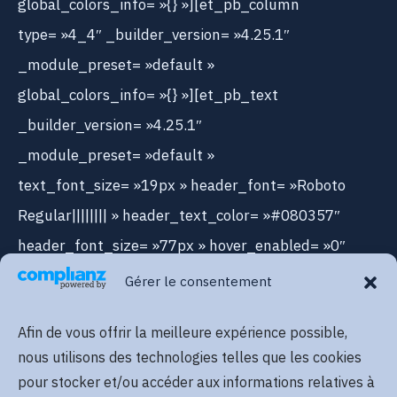
global_colors_info= »{} »][et_pb_column
type= »4_4″ _builder_version= »4.25.1″
_module_preset= »default »
global_colors_info= »{} »][et_pb_text
_builder_version= »4.25.1″
_module_preset= »default »
text_font_size= »19px » header_font= »Roboto
Regular|||||||| » header_text_color= »#080357″
header_font_size= »77px » hover_enabled= »0″
text_font_size_tablet= »19px »
Gérer le consentement
text_font_size_phone= »15px »
Afin de vous offrir la meilleure expérience possible,
text_font_size_last_edited= »on|phone »
nous utilisons des technologies telles que les cookies
header_font_size_tablet= »77px »
pour stocker et/ou accéder aux informations relatives à
header_font_size_phone= »35px »