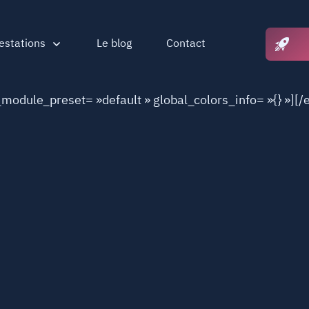
estations
Le blog
Contact
_module_preset= »default » global_colors_info= »{} »][/