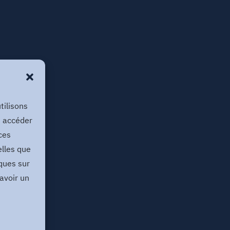
tilisons
u accéder
ces
elles que
ques sur
 avoir un