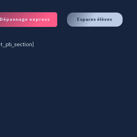
Dépannage express
Espaces élèves
et_pb_section]