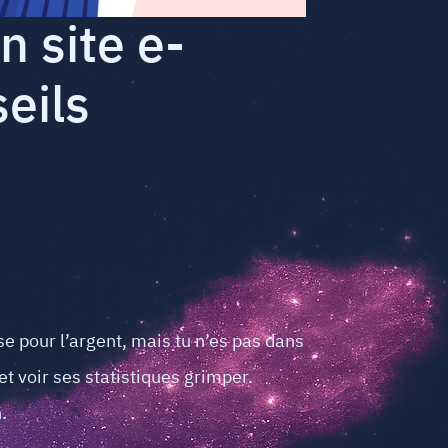
 site e-
eils
rse pour l’argent, mais tu n’es pas dans
 et voir ses statistiques grimper.
.