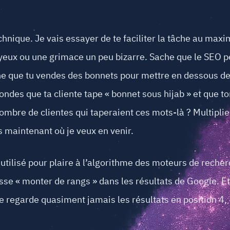
chnique. Je vais essayer de te faciliter la tâche au max
ux ou une grimace un peu bizarre. Sache que le SEO peu
ine que tu vendes des bonnets pour mettre en dessous des
ndes que ta cliente tape « bonnet sous hijab » et que to
bre de clientes qui taperaient ces mots-là ? Multiplie 
 maintenant où je veux en venir.
ilisé pour plaire à l’algorithme des moteurs de recherc
isse « monter de rangs » dans les résultats de Google. Et
ne regarde quasiment jamais les résultats en position 4, 5