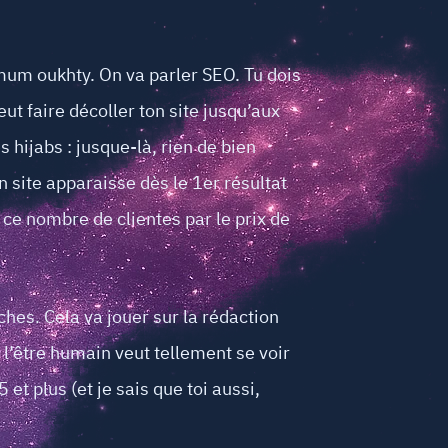
imum oukhty. On va parler SEO. Tu dois
t faire décoller ton site jusqu’aux
 hijabs : jusque-là, rien de bien
n site apparaisse dès le 1er résultat
ce nombre de clientes par le prix de
hes. Cela va jouer sur la rédaction
 l’être humain veut tellement se voir
 et plus (et je sais que toi aussi,