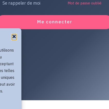
Se rappeler de moi
Mot de passe oublié
Me connecter
utilisons
u
cceptant
es telles
 uniques
eut avoir
s.