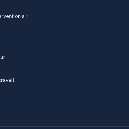
ervention si :
eur
travail