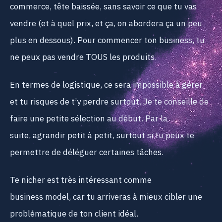
commerce, tête baissée, sans savoir ce que tu vas
vendre (et à quel prix, et ça, on abordera ça un peu
plus en dessous). Pour commencer ton business, tu
ne peux pas vendre TOUS les produits.
En termes de logistique, ce sera impossible à gérer
et tu risques de t’y perdre surtout. Je te conseille de
faire une petite sélection au début. Par la
suite, agrandir petit à petit, surtout si tu peux te
permettre de déléguer certaines tâches.
Te nicher est très intéressant comme
business model, car tu arriveras à mieux cibler une
problématique de ton client idéal.