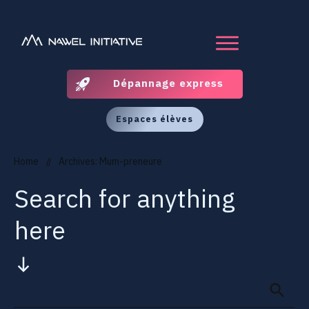
Dépannage express
Espaces élèves
Home
Archives: Mum-preneure
//
Search for anything
here